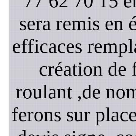
77 62 70 15 e
sera remis en é
efficaces remp
création de 
roulant ,de no
ferons sur plac