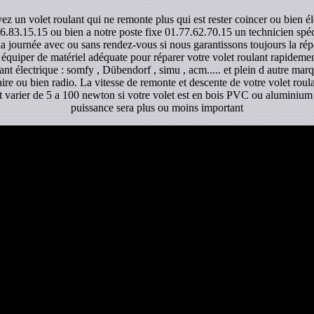
ez un volet roulant qui ne remonte plus qui est rester coincer ou bien é
6.83.15.15 ou bien a notre poste fixe 01.77.62.70.15 un technicien spécia
la journée avec ou sans rendez-vous si nous garantissons toujours la rép
 équiper de matériel adéquate pour réparer votre volet roulant rapidemen
ant électrique : somfy , Dübendorf , simu , acm..... et plein d autre mar
aire ou bien radio. La vitesse de remonte et descente de votre volet roula
ut varier de 5 a 100 newton si votre volet est en bois PVC ou aluminium s
puissance sera plus ou moins important