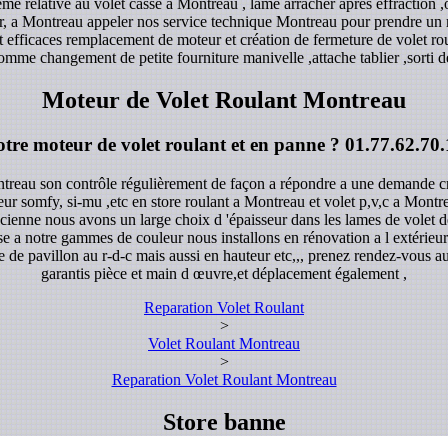
me relative au volet casse a Montreau , lame arracher après effraction 
ser, a Montreau appeler nos service technique Montreau pour prendre u
 et efficaces remplacement de moteur et création de fermeture de volet ro
omme changement de petite fourniture manivelle ,attache tablier ,sorti de
Moteur de Volet Roulant Montreau
otre moteur de volet roulant et en panne ?
01.77.62.70.
ntreau son contrôle régulièrement de façon a répondre a une demande cro
teur somfy, si-mu ,etc en store roulant a Montreau et volet p,v,c a Montr
ncienne nous avons un large choix d 'épaisseur dans les lames de volet d
 a notre gammes de couleur nous installons en rénovation a l extérieure
e de pavillon au r-d-c mais aussi en hauteur etc,,, prenez rendez-vous au
garantis pièce et main d œuvre,et déplacement également ,
Reparation Volet Roulant
>
Volet Roulant Montreau
>
Reparation Volet Roulant Montreau
Store banne