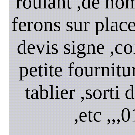
roulant ,de no
ferons sur plac
devis signe ,
petite fournitu
tablier ,sorti
,etc ,,,
0