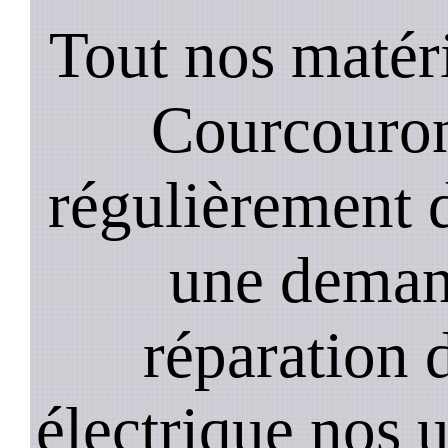
Tout nos matéri
Courcouron
régulièrement 
une deman
réparation 
électrique nos u