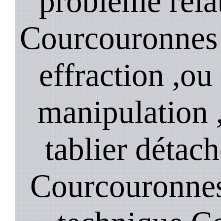
problème relat
Courcouronnes 
effraction ,o
manipulation 
tablier détach
Courcouronnes