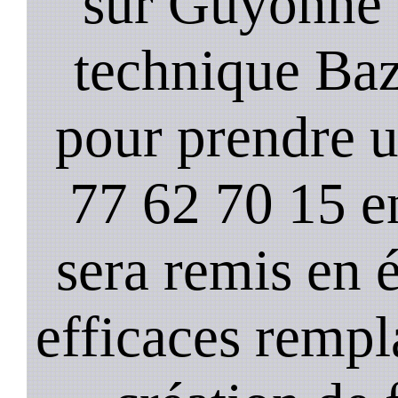
sur Guyonne 
technique Ba
pour prendre 
77 62 70 15 e
sera remis en é
efficaces remp