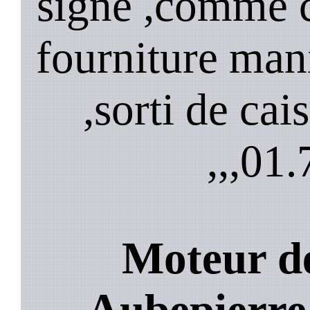
signe ,comme 
fourniture mani
,sorti de cai
,,,
01.
Moteur de
Aubepierre