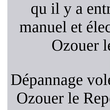
qu il y a ent
manuel et éle
Ozouer l
Dépannage vole
Ozouer le Repo