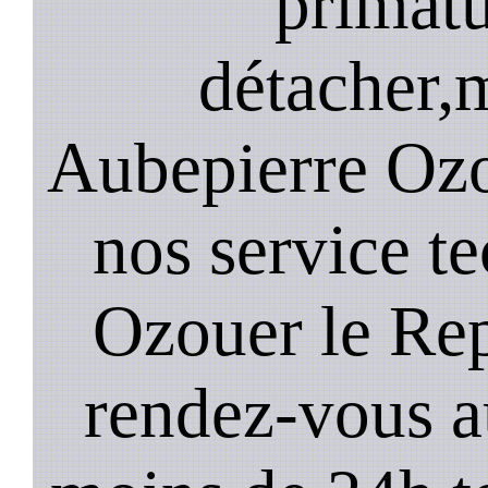
primatu
détacher,m
Aubepierre Ozo
nos service t
Ozouer le Re
rendez-vous a