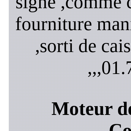
signe ,comme 
fourniture mani
,sorti de cai
,,,
01.
Moteur de
Co