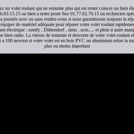
ez un volet roulant qui ne remonte plus qui est rester coincer ou bien é
6.83.15.15 ou bien a notre poste fixe 01.77.62.70.15 un technicien spécia
la journée avec ou sans rendez-vous si nous garantissons toujours la rép
 équiper de matériel adéquate pour réparer votre volet roulant rapidemen
ant électrique : somfy , Dübendorf , simu , acm..... et plein d autre mar
 ou bien radio. La vitesse de remonte et descente de votre volet roulant 
e 5 a 100 newton si votre volet est en bois PVC ou aluminium selon la mat
plus ou moins important