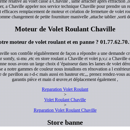
me relative au volet casse a Chaville , lame arracher après effraction 
user, a Chaville appeler nos service technique Chaville pour prendre un
 et efficaces remplacement de moteur et création de fermeture de volet ro
omme changement de petite fourniture manivelle ,attache tablier ,sorti de
Moteur de Volet Roulant Chaville
otre moteur de volet roulant et en panne ?
01.77.62.70.
aville son contrôle régulièrement de façon a répondre a une demande cro
ur somfy, si-mu ,etc en store roulant a Chaville et volet p,v,c a Chaville 
enne nous avons un large choix d 'épaisseur dans les lames de volet déro
 a notre gammes de couleur nous installons en rénovation a l extérieure
e de pavillon au r-d-c mais aussi en hauteur etc,,, prenez rendez-vous au
garantis pièce et main d œuvre,et déplacement également ,
Reparation Volet Roulant
>
Volet Roulant Chaville
>
Reparation Volet Roulant Chaville
Store banne