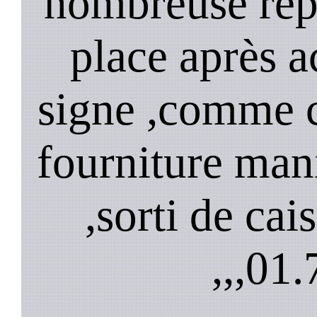
nombreuse répa
place après a
signe ,comme 
fourniture mani
,sorti de cai
,,,
01.