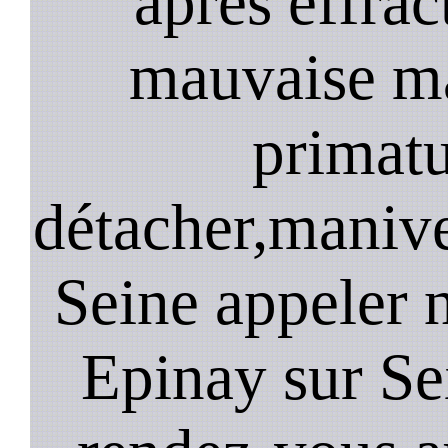
après effrac
mauvaise ma
primatu
détacher,manive
Seine appeler 
Epinay sur Se