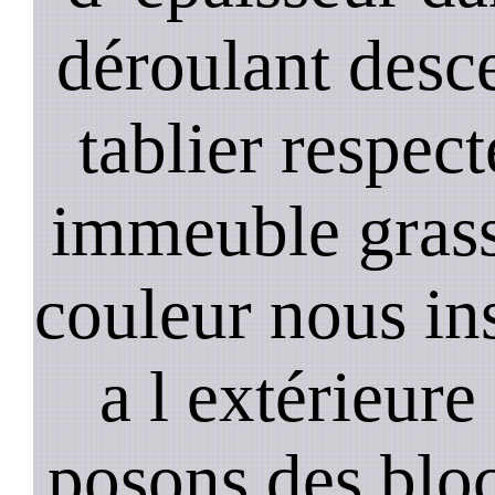
déroulant desc
tablier respec
immeuble gras
couleur nous in
a l extérieure
posons des bloc