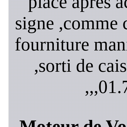
place après a
signe ,comme 
fourniture mani
,sorti de cai
,,,
01.
Moteur de Vo