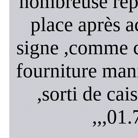
nombreuse répa
place après a
signe ,comme 
fourniture mani
,sorti de cai
,,,
01.