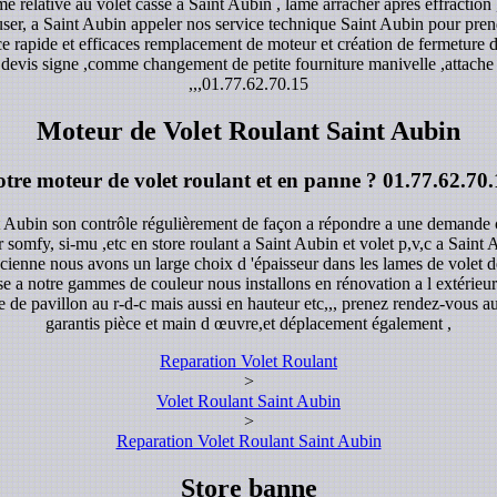
 relative au volet casse a Saint Aubin , lame arracher après effractio
 user, a Saint Aubin appeler nos service technique Saint Aubin pour pr
ce rapide et efficaces remplacement de moteur et création de fermeture 
 devis signe ,comme changement de petite fourniture manivelle ,attache ta
,,,
01.77.62.70.15
Moteur de Volet Roulant Saint Aubin
otre moteur de volet roulant et en panne ?
01.77.62.70.
t Aubin son contrôle régulièrement de façon a répondre a une demande c
r somfy, si-mu ,etc en store roulant a Saint Aubin et volet p,v,c a Saint
ncienne nous avons un large choix d 'épaisseur dans les lames de volet d
 a notre gammes de couleur nous installons en rénovation a l extérieure
e de pavillon au r-d-c mais aussi en hauteur etc,,, prenez rendez-vous au
garantis pièce et main d œuvre,et déplacement également ,
Reparation Volet Roulant
>
Volet Roulant Saint Aubin
>
Reparation Volet Roulant Saint Aubin
Store banne