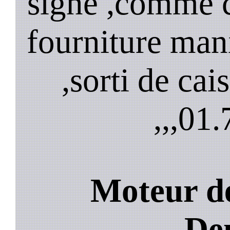
signe ,comme 
fourniture mani
,sorti de cai
,,,
01.
Moteur de
De