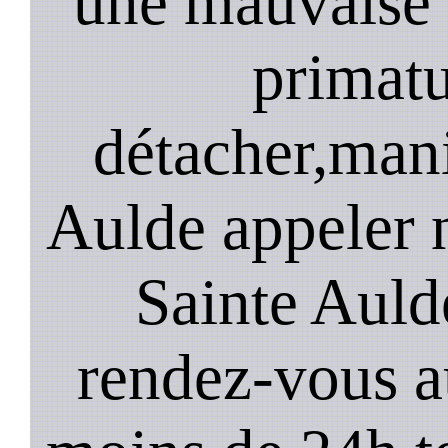
une mauvaise 
primatu
détacher,mani
Aulde appeler 
Sainte Auld
rendez-vous a