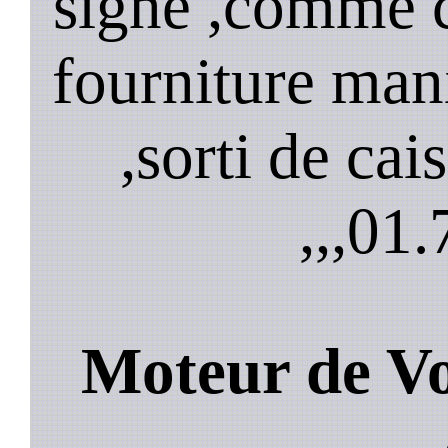
signe ,comme 
fourniture mani
,sorti de cai
,,,
01.
Moteur de Vo