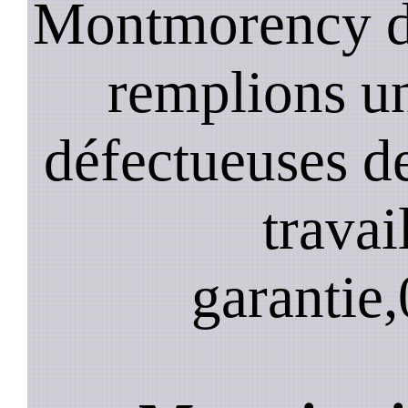
Montmorency da
remplions u
défectueuses de
travai
garantie,