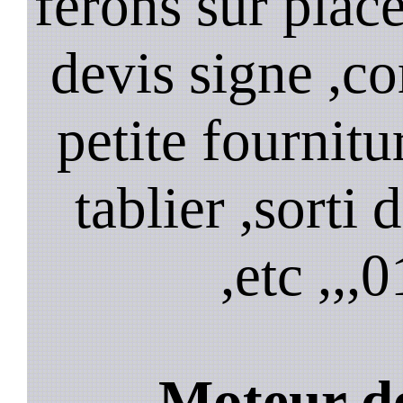
ferons sur plac
devis signe ,
petite fournitu
tablier ,sorti
,etc ,,,
0
Moteur de