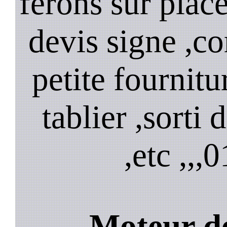
ferons sur plac
devis signe ,
petite fournitu
tablier ,sorti
,etc ,,,
0
Moteur de