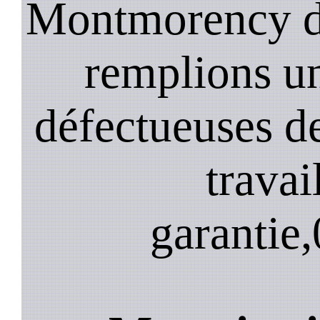
Montmorency da
remplions u
défectueuses de
travai
garantie,