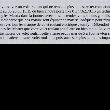
 vous avez un volet roulant qui ne remonte plus qui est rester coincer o
ez au 06.26.83.15.15 ou bien a notre poste fixe 01.77.62.70.15 un technic
ancy les Meaux dans la journée avec ou sans rendez-vous si nous garantiss
c'est parce que nos voiture sont équiper de matériel adéquate pour répar
lon avec tous les marque de volet roulant électrique : somfy , Dübendorf ,
ncy les Meaux que votre volet roulant soit filaire ou bien radio. La vit
otre moteur de volet roulant cette vitesse peut varier de 5 a 100 newton
n la matière de votre volet roulant la puissance sera plus ou moins impo