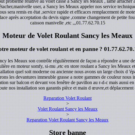
t problème relative au volet casse a Sancy les Meaux , lame arracher 
détacher,manivelle user, a Sancy les Meaux appeler nos service techni
s sera remis en état ,service rapide et efficaces remplacement de moteu
lace après acceptation du devis signe ,comme changement de petite fourni
caisson manivelle ,etc ,,,
01.77.62.70.15
Moteur de Volet Roulant Sancy les Meaux
otre moteur de volet roulant et en panne ?
01.77.62.70.
ancy les Meaux son contrôle régulièrement de façon a répondre a une de
gulière en moteur somfy, si-mu ,etc en store roulant a Sancy les Meaux e
tallation quel soit moderne ou ancienne nous avons un large choix d 'ép
erons les devantures immeuble grasse a notre gammes de couleur nous inst
tion sur balcon et devant vos fenêtre de pavillon au r-d-c mais aussi e
oute nos installation son garantis pièce et main d œuvre,et déplacement
Reparation Volet Roulant
>
Volet Roulant Sancy les Meaux
>
Reparation Volet Roulant Sancy les Meaux
Store banne