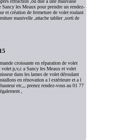
après effraction ,ou due a une mauvaise
que Sancy les Meaux pour prendre un rendez-
r et création de fermeture de volet roulant
ture manivelle ,attache tablier ,sorti de
15
mande croissante en réparation de volet
t volet p,v,c a Sancy les Meaux et volet
aisseur dans les lames de volet déroulant
allons en rénovation a l extérieure et a l
n hauteur etc,,, prenez rendez-vous au 01 77
 également ,