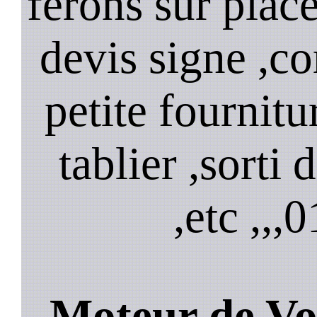
ferons sur plac
devis signe ,
petite fournitu
tablier ,sorti
,etc ,,,
0
Moteur de Vo