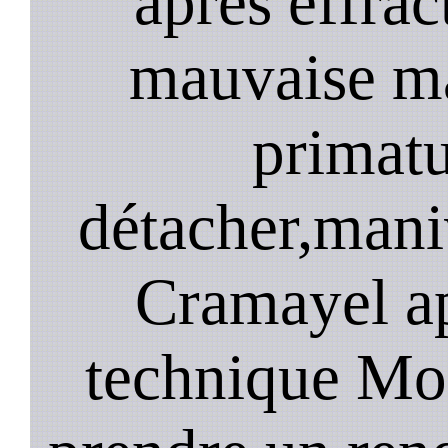
après effrac
mauvaise ma
primatu
détacher,mani
Cramayel ap
technique Mo