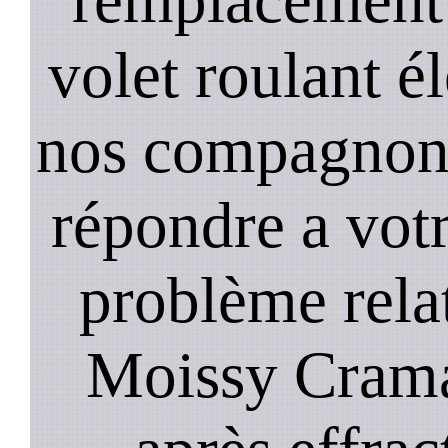
volet roulant é
nos compagnons 
répondre a vot
problème relat
Moissy Crama