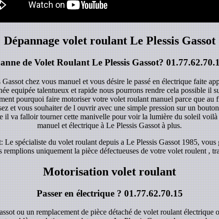
Dépannage volet roulant Le Plessis Gassot
anne de Volet Roulant Le Plessis Gassot?
01.77.62.70.
s Gassot chez vous manuel et vous désire le passé en électrique faite ap
rnée equipée talentueux et rapide nous pourrons rendre cela possible il 
ent pourquoi faire motoriser votre volet roulant manuel parce que au fi
z et vous souhaiter de l ouvrir avec une simple pression sur un bouton d
 il va falloir tourner cette manivelle pour voir la lumière du soleil voilà 
manuel et électrique à Le Plessis Gassot à plus.
 Le spécialiste du volet roulant depuis a Le Plessis Gassot 1985, vous ga
 remplions uniquement la pièce défectueuses de votre volet roulent , trav
Motorisation volet roulant
Passer en électrique ?
01.77.62.70.15
Gassot ou un remplacement de pièce détaché de volet roulant électrique 