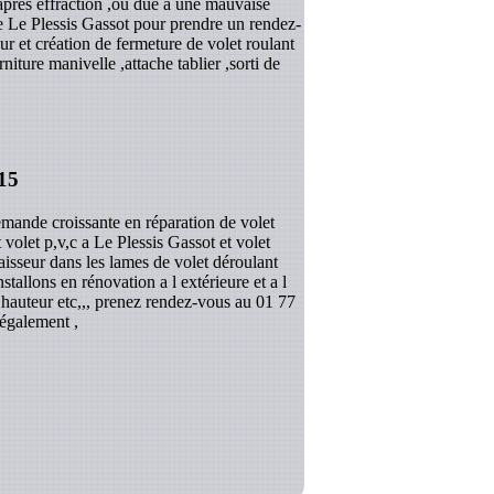
après effraction ,ou due a une mauvaise
ue Le Plessis Gassot pour prendre un rendez-
r et création de fermeture de volet roulant
ture manivelle ,attache tablier ,sorti de
15
emande croissante en réparation de volet
 volet p,v,c a Le Plessis Gassot et volet
aisseur dans les lames de volet déroulant
allons en rénovation a l extérieure et a l
n hauteur etc,,, prenez rendez-vous au 01 77
 également ,