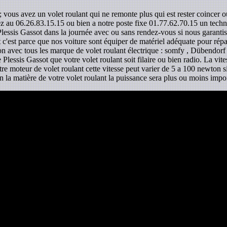
; vous avez un volet roulant qui ne remonte plus qui est rester coincer 
ez au 06.26.83.15.15 ou bien a notre poste fixe 01.77.62.70.15 un technic
 Plessis Gassot dans la journée avec ou sans rendez-vous si nous garantis
 c'est parce que nos voiture sont équiper de matériel adéquate pour répa
lon avec tous les marque de volet roulant électrique : somfy , Dübendorf ,
 Plessis Gassot que votre volet roulant soit filaire ou bien radio. La vit
otre moteur de volet roulant cette vitesse peut varier de 5 a 100 newton
n la matière de votre volet roulant la puissance sera plus ou moins impo