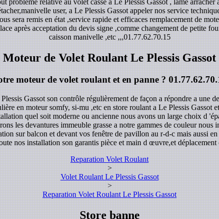
t problème relative au volet casse a Le Plessis Gassot , lame arracher 
étacher,manivelle user, a Le Plessis Gassot appeler nos service techniq
s sera remis en état ,service rapide et efficaces remplacement de moteu
lace après acceptation du devis signe ,comme changement de petite fourni
caisson manivelle ,etc ,,,
01.77.62.70.15
Moteur de Volet Roulant Le Plessis Gassot
otre moteur de volet roulant et en panne ?
01.77.62.70.
 Plessis Gassot son contrôle régulièrement de façon a répondre a une d
ulière en moteur somfy, si-mu ,etc en store roulant a Le Plessis Gassot et
tallation quel soit moderne ou ancienne nous avons un large choix d 'ép
erons les devantures immeuble grasse a notre gammes de couleur nous inst
tion sur balcon et devant vos fenêtre de pavillon au r-d-c mais aussi e
oute nos installation son garantis pièce et main d œuvre,et déplacement
Reparation Volet Roulant
>
Volet Roulant Le Plessis Gassot
>
Reparation Volet Roulant Le Plessis Gassot
Store banne