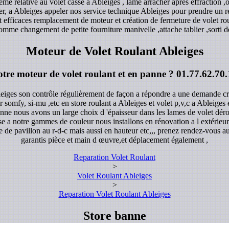
me relative au volet casse a Ableiges , lame arracher après effraction 
user, a Ableiges appeler nos service technique Ableiges pour prendre un
 et efficaces remplacement de moteur et création de fermeture de volet ro
omme changement de petite fourniture manivelle ,attache tablier ,sorti de
Moteur de Volet Roulant Ableiges
otre moteur de volet roulant et en panne ?
01.77.62.70.
leiges son contrôle régulièrement de façon a répondre a une demande cro
r somfy, si-mu ,etc en store roulant a Ableiges et volet p,v,c a Ableiges
enne nous avons un large choix d 'épaisseur dans les lames de volet déro
 a notre gammes de couleur nous installons en rénovation a l extérieure
e de pavillon au r-d-c mais aussi en hauteur etc,,, prenez rendez-vous au
garantis pièce et main d œuvre,et déplacement également ,
Reparation Volet Roulant
>
Volet Roulant Ableiges
>
Reparation Volet Roulant Ableiges
Store banne