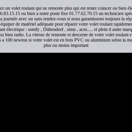
ez un volet roulant qui ne remonte plus qui est rester coincer ou bien é
6.83.15.15 ou bien a notre poste fixe 01.77.62.70.15 un technicien spécia
la journée avec ou sans rendez-vous si nous garantissons toujours la rép
 équiper de matériel adéquate pour réparer votre volet roulant rapidemen
ant électrique : somfy , Dübendorf , simu , acm..... et plein d autre mar
 ou bien radio. La vitesse de remonte et descente de votre volet roulant 
e 5 a 100 newton si votre volet est en bois PVC ou aluminium selon la mat
plus ou moins important