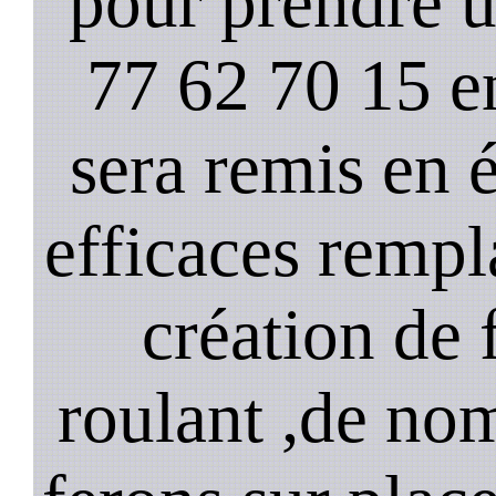
pour prendre 
77 62 70 15 e
sera remis en é
efficaces remp
création de 
roulant ,de no