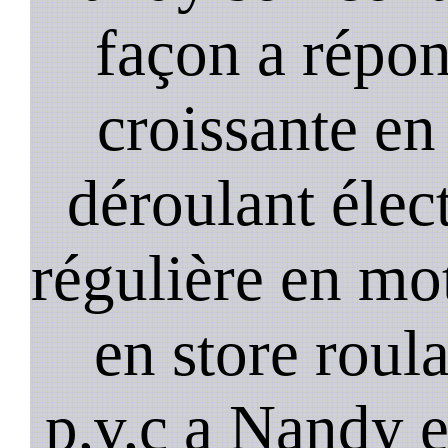
façon a répo
croissante en
déroulant élect
régulière en mo
en store roul
p,v,c a Nandy 