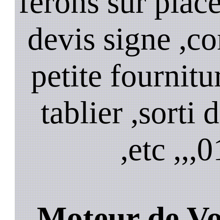
ferons sur plac
devis signe ,
petite fournitu
tablier ,sorti
,etc ,,,
0
Moteur de Vo